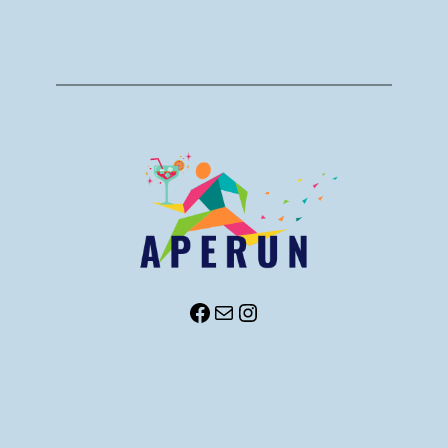
aperunsport
E-mail
aperunsport