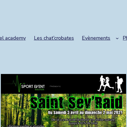
el academy
Les chat’crobates
Evènements
P