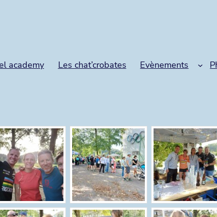
el academy
Les chat’crobates
Evènements
P